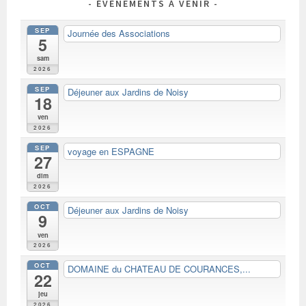
ÉVÈNEMENTS À VENIR
SEP
Journée des Associations
5
sam
2026
SEP
Déjeuner aux Jardins de Noisy
18
ven
2026
SEP
voyage en ESPAGNE
27
dim
2026
OCT
Déjeuner aux Jardins de Noisy
9
ven
2026
OCT
DOMAINE du CHATEAU DE COURANCES,...
22
jeu
2026