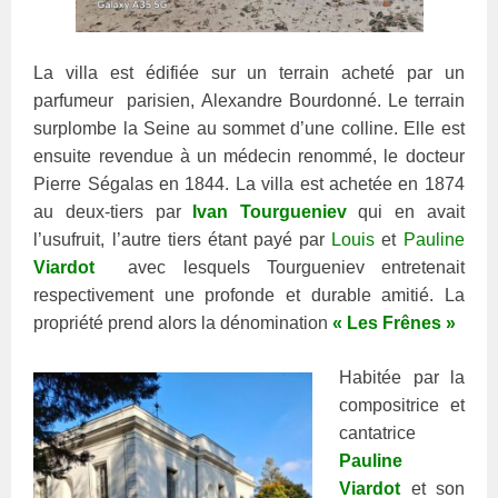
La villa est édifiée sur un terrain acheté par un
parfumeur parisien, Alexandre Bourdonné. Le terrain
surplombe la Seine au sommet d’une colline. Elle est
ensuite revendue à un médecin renommé, le docteur
Pierre Ségalas en 1844. La villa est achetée en 1874
au deux-tiers par
I
van Tourgueniev
qui en avait
l’usufruit, l’autre tiers étant payé par
Louis
et
Pauline
Viardot
avec lesquels Tourgueniev entretenait
respectivement une profonde et durable amitié. La
propriété prend alors la dénomination
« Les Frênes »
Habitée par la
compositrice et
cantatrice
Pauline
Viardot
et son