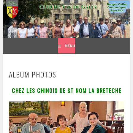
CLUB DU VAL DE GALLY
Aller
BOUGER, VISITER, COMMUNIQUER = BIEN ÊTRE
au
contenu
principal
MENU
ALBUM PHOTOS
CHEZ LES CHINOIS DE ST NOM LA BRETECHE