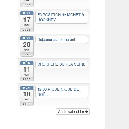
jeu
2026
NOV
EXPOSITION de MONET à
17
HOCKNEY
mar
2026
NOV
Déjeuner au restaurant
20
ven
2026
DÉC
CROISIERE SUR LA SEINE
11
ven
2026
DÉC
12:00
PIQUE-NIQUE DE
18
NOËL
ven
2026
Voir le calendrier