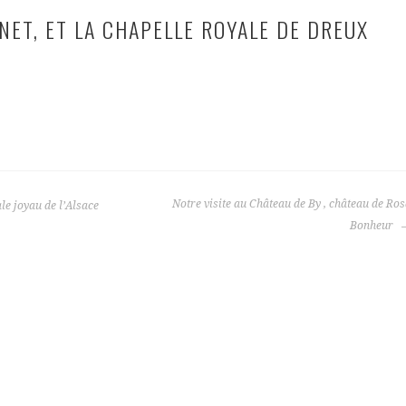
NET, ET LA CHAPELLE ROYALE DE DREUX
Notre visite au Château de By , château de Ro
 joyau de l’Alsace
Bonheur