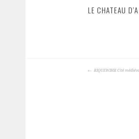
LE CHATEAU D’A
NAVIGATION
RIQUEWIHR Cité médiévale
DES
ARTICLES