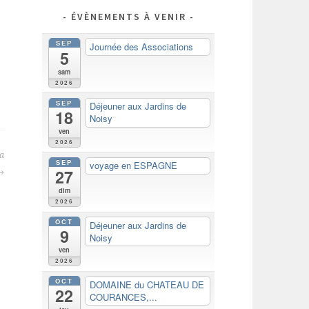
ÉVÈNEMENTS À VENIR
SEP
Journée des Associations
5
sam
2026
SEP
Déjeuner aux Jardins de
18
Noisy
ven
2026
sa
SEP
voyage en ESPAGNE
27
dim
2026
OCT
Déjeuner aux Jardins de
9
Noisy
ven
2026
OCT
DOMAINE du CHATEAU DE
22
COURANCES,...