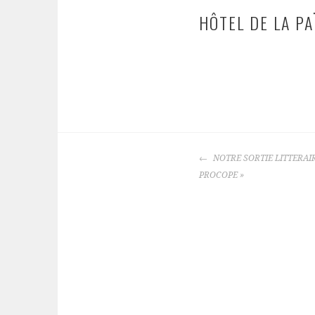
HÔTEL DE LA PA
NAVIGATION
NOTRE SORTIE LITTERAIR
DES
PROCOPE »
ARTICLES