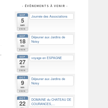
ÉVÈNEMENTS À VENIR
SEP
Journée des Associations
5
sam
2026
SEP
Déjeuner aux Jardins de
18
Noisy
ven
2026
SEP
voyage en ESPAGNE
27
dim
2026
OCT
Déjeuner aux Jardins de
9
Noisy
ven
2026
OCT
DOMAINE du CHATEAU DE
22
COURANCES,...