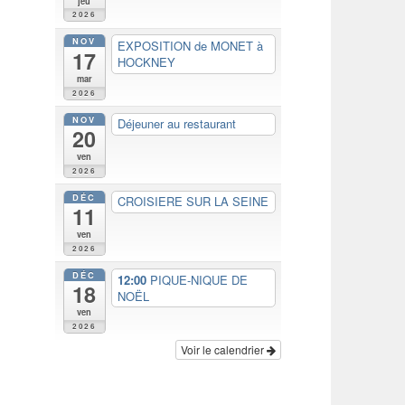
jeu
2026
NOV
EXPOSITION de MONET à
17
HOCKNEY
mar
2026
NOV
Déjeuner au restaurant
20
ven
2026
DÉC
CROISIERE SUR LA SEINE
11
ven
2026
DÉC
12:00
PIQUE-NIQUE DE
18
NOËL
ven
2026
Voir le calendrier