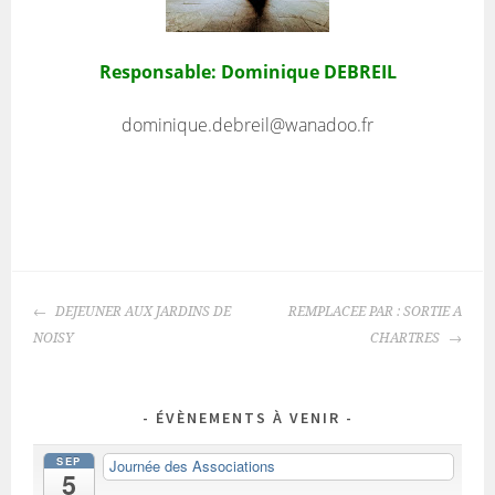
Responsable: Dominique DEBREIL
dominique.debreil@wanadoo.fr
NAVIGATION
DEJEUNER AUX JARDINS DE
REMPLACEE PAR : SORTIE A
DES
NOISY
CHARTRES
ARTICLES
ÉVÈNEMENTS À VENIR
SEP
Journée des Associations
5