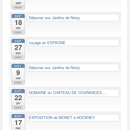
sam
2026
SEP
Déjeuner aux Jardins de Noisy
18
ven
2026
SEP
voyage en ESPAGNE
27
dim
2026
OCT
Déjeuner aux Jardins de Noisy
9
ven
2026
OCT
DOMAINE du CHATEAU DE COURANCES,...
22
jeu
2026
NOV
EXPOSITION de MONET à HOCKNEY
17
mar