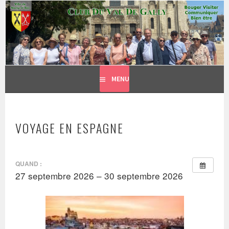
CLUB DU VAL DE GALLY
Aller
BOUGER, VISITER, COMMUNIQUER = BIEN ÊTRE
au
contenu
principal
MENU
VOYAGE EN ESPAGNE
QUAND :
27 septembre 2026 – 30 septembre 2026