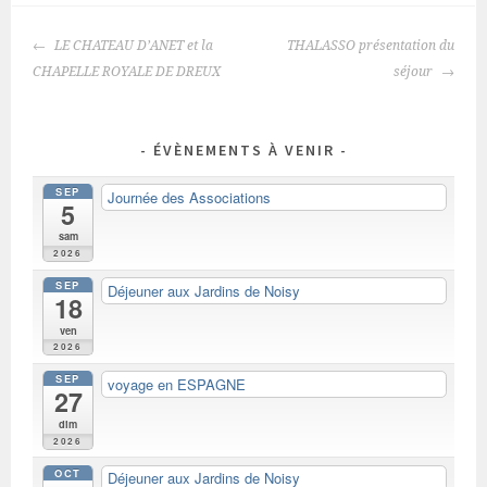
NAVIGATION
LE CHATEAU D’ANET et la
THALASSO présentation du
DES
CHAPELLE ROYALE DE DREUX
séjour
ARTICLES
ÉVÈNEMENTS À VENIR
SEP
Journée des Associations
5
sam
2026
SEP
Déjeuner aux Jardins de Noisy
18
ven
2026
SEP
voyage en ESPAGNE
27
dim
2026
OCT
Déjeuner aux Jardins de Noisy