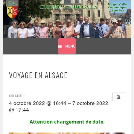
CLUB DU VAL DE GALLY
Aller
BOUGER, VISITER, COMMUNIQUER = BIEN ÊTRE
au
contenu
principal
MENU
VOYAGE EN ALSACE
QUAND :
4 octobre 2022 @ 16:44 – 7 octobre 2022
@ 17:44
Attention changement de date.