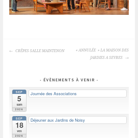
NAVIGATION
« ANNULÉE » LA MAISON DES
CRÊPES SALLE MAINTENON
DES
JARDIES A SEVRES
ARTICLES
ÉVÈNEMENTS À VENIR
SEP
Journée des Associations
5
sam
2026
SEP
Déjeuner aux Jardins de Noisy
18
ven
2026