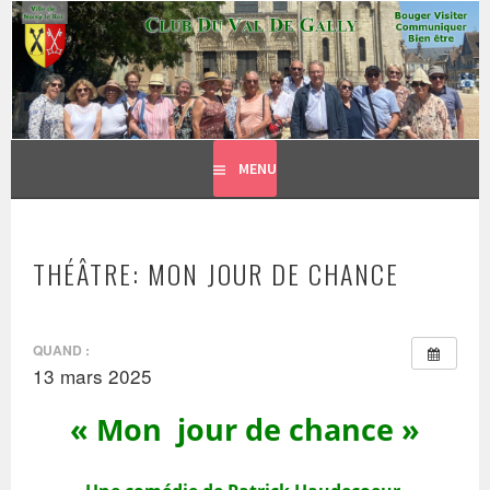
CLUB DU VAL DE GALLY
Aller
BOUGER, VISITER, COMMUNIQUER = BIEN ÊTRE
au
contenu
principal
MENU
THÉÂTRE: MON JOUR DE CHANCE
QUAND :
13 mars 2025
« Mon jour de chance »