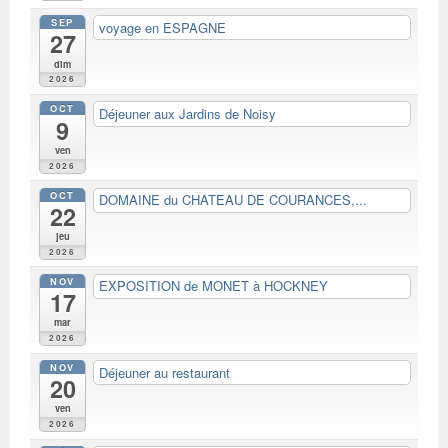
SEP
voyage en ESPAGNE
27
dim
2026
OCT
Déjeuner aux Jardins de Noisy
9
ven
2026
OCT
DOMAINE du CHATEAU DE COURANCES,...
22
jeu
2026
NOV
EXPOSITION de MONET à HOCKNEY
17
mar
2026
NOV
Déjeuner au restaurant
20
ven
2026