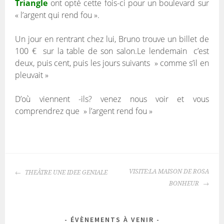
Triangle
ont opté cette fois-ci pour un boulevard sur
« l’argent qui rend fou ».
Un jour en rentrant chez lui, Bruno trouve un billet de
100 € sur la table de son salon.Le lendemain c’est
deux, puis cent, puis les jours suivants » comme s’il en
pleuvait »
D’où viennent -ils? venez nous voir et vous
comprendrez que » l’argent rend fou »
NAVIGATION
VISITE:LA MAISON DE ROSA
THEÂTRE UNE IDEE GENIALE
DES
BONHEUR
ARTICLES
ÉVÈNEMENTS À VENIR