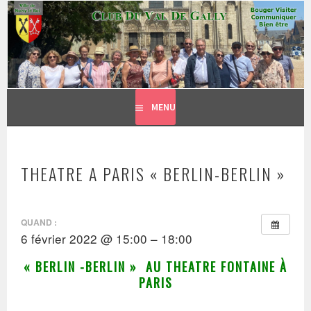
CLUB DU VAL DE GALLY
Aller
BOUGER, VISITER, COMMUNIQUER = BIEN ÊTRE
au
contenu
principal
MENU
THEATRE A PARIS « BERLIN-BERLIN »
QUAND :
6 février 2022 @ 15:00 – 18:00
« BERLIN -BERLIN » AU THEATRE FONTAINE À
PARIS