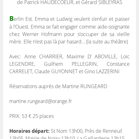
de Patrick HAUDECOEUR, et Gérard SIBLEYRAS
B
erlin Est. Emma et Ludwig veulent s’enfuir et passer
à l’Ouest. Emma se fait engager comme aide-soignante
chez Werner Hofmann pour s’occuper de sa vieille
mère. Elle n’est pas là par hasard… (la suite au théâtre)
Avec: Anne CHARRIER, Maxime D’ ABOVILLE, Loïc
LEGENDRE, Guilhem PELLEGRIN, Constance
CARRELET, Claude GUYONNET et Gino LAZZERINI
Réservations auprès de Martine RUNGEARD
martine.rungeard@orange.fr
PRIX: 53 € 25 places
Horaires départ:
St Nom 13h00, Près de Renneuil
13h05, Mairie de Noisy 13h10, La Gaillarderie 13h15,