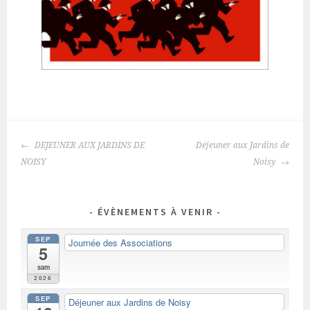
NAVIGATION
DEJEUNER AUX JARDINS DE
Déjeuner aux Jardins de
DES
NOISY
Noisy
ARTICLES
ÉVÈNEMENTS À VENIR
SEP
Journée des Associations
5
sam
2026
SEP
Déjeuner aux Jardins de Noisy