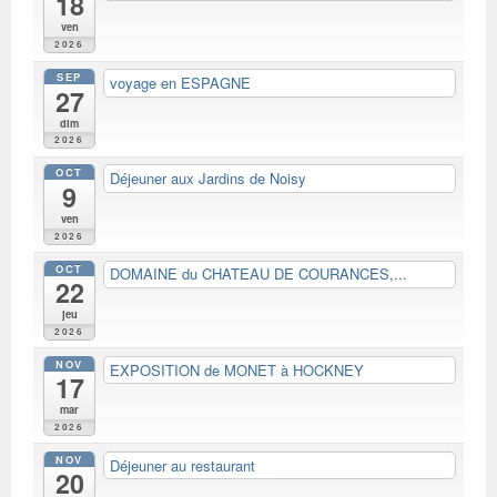
18
ven
2026
SEP
voyage en ESPAGNE
27
dim
2026
OCT
Déjeuner aux Jardins de Noisy
9
ven
2026
OCT
DOMAINE du CHATEAU DE COURANCES,...
22
jeu
2026
NOV
EXPOSITION de MONET à HOCKNEY
17
mar
2026
NOV
Déjeuner au restaurant
20