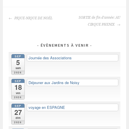
NAVIGATION
SORTIE de fin d’année: AU
PIQUE-NIQUE DE NOËL
DES
CIRQUE PHENIX
ARTICLES
ÉVÈNEMENTS À VENIR
SEP
Journée des Associations
5
sam
2026
SEP
Déjeuner aux Jardins de Noisy
18
ven
2026
SEP
voyage en ESPAGNE
27
dim
2026