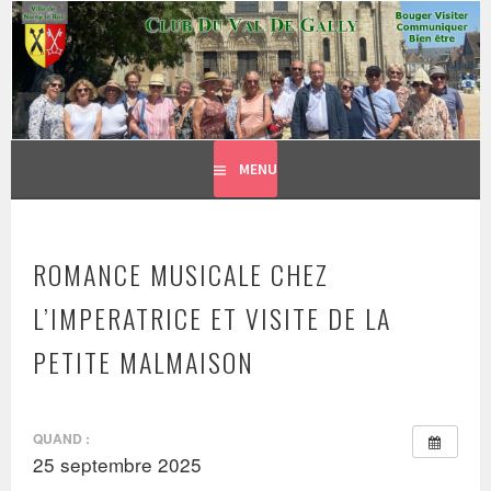
CLUB DU VAL DE GALLY
Aller
BOUGER, VISITER, COMMUNIQUER = BIEN ÊTRE
au
contenu
principal
MENU
ROMANCE MUSICALE CHEZ
L’IMPERATRICE ET VISITE DE LA
PETITE MALMAISON
QUAND :
25 septembre 2025