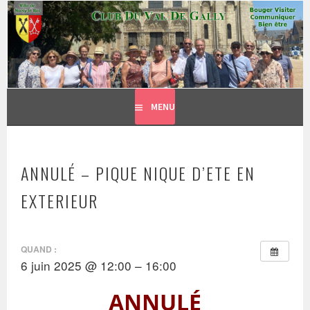
CLUB DU VAL DE GALLY
Aller
BOUGER, VISITER, COMMUNIQUER = BIEN ÊTRE
au
contenu
principal
MENU
ANNULÉ – PIQUE NIQUE D’ETE EN
EXTERIEUR
QUAND :
6 juin 2025 @ 12:00 – 16:00
ANNULÉ