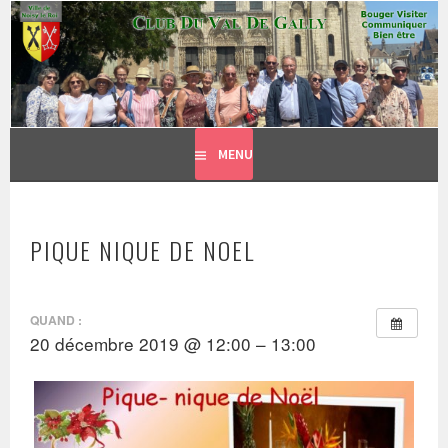
CLUB DU VAL DE GALLY
Aller
BOUGER, VISITER, COMMUNIQUER = BIEN ÊTRE
au
contenu
principal
MENU
PIQUE NIQUE DE NOEL
QUAND :
20 décembre 2019 @ 12:00 – 13:00