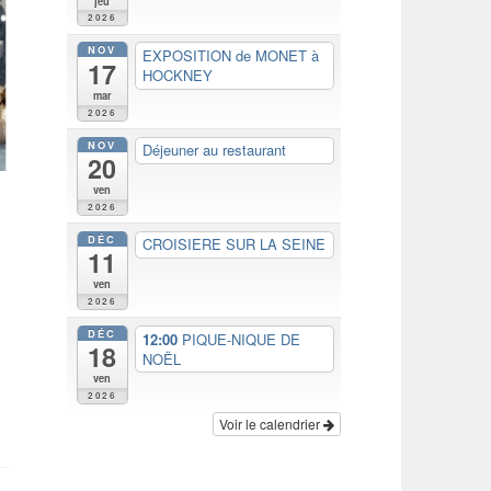
jeu
2026
NOV
EXPOSITION de MONET à
17
HOCKNEY
mar
2026
NOV
Déjeuner au restaurant
20
ven
2026
DÉC
CROISIERE SUR LA SEINE
11
ven
2026
DÉC
12:00
PIQUE-NIQUE DE
18
NOËL
ven
2026
Voir le calendrier