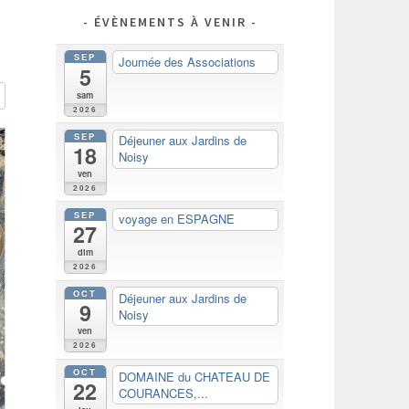
ÉVÈNEMENTS À VENIR
SEP
Journée des Associations
5
sam
2026
SEP
Déjeuner aux Jardins de
18
Noisy
ven
2026
SEP
voyage en ESPAGNE
27
dim
2026
OCT
Déjeuner aux Jardins de
9
Noisy
ven
2026
OCT
DOMAINE du CHATEAU DE
22
COURANCES,...