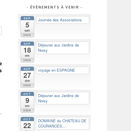
ÉVÈNEMENTS À VENIR
SEP
Journée des Associations
5
sam
2026
SEP
Déjeuner aux Jardins de
18
Noisy
ven
2026
e
SEP
s
voyage en ESPAGNE
27
dim
2026
OCT
Déjeuner aux Jardins de
9
Noisy
ven
2026
OCT
DOMAINE du CHATEAU DE
22
COURANCES,...