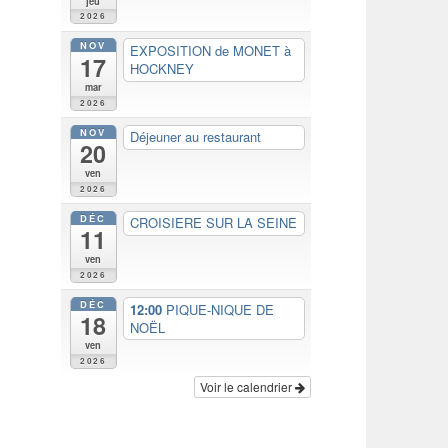
jeu
2026
NOV
EXPOSITION de MONET à
17
HOCKNEY
mar
2026
NOV
Déjeuner au restaurant
20
ven
2026
DÉC
CROISIERE SUR LA SEINE
11
ven
2026
DÉC
12:00
PIQUE-NIQUE DE
18
NOËL
ven
2026
Voir le calendrier