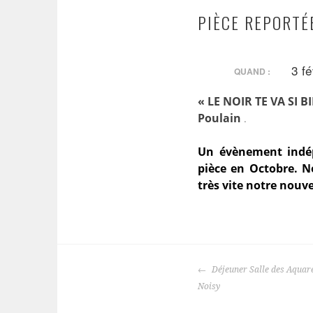
PIÈCE REPORTÉ
3 f
QUAND :
« LE NOIR TE VA SI B
Poulain
.
Un évènement indép
pièce en Octobre. 
très vite notre nouve
NAVIGATION
Déjeuner Salle des Aquare
DES
Noisy
ARTICLES