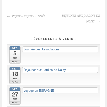
NAVIGATION
DEJEUNER AUX JARDINS DE
PIQUE – NIQUE DE NOËL
DES
NOISY
ARTICLES
ÉVÈNEMENTS À VENIR
SEP
Journée des Associations
5
sam
2026
SEP
Déjeuner aux Jardins de Noisy
18
ven
2026
SEP
voyage en ESPAGNE
27
dim
2026