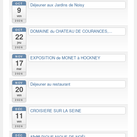
OCT
Déjeuner aux Jardins de Noisy
9
ven
2026
OCT
DOMAINE du CHATEAU DE COURANCES,...
22
jeu
2026
NOV
EXPOSITION de MONET à HOCKNEY
17
mar
2026
NOV
Déjeuner au restaurant
20
ven
2026
DÉC
CROISIERE SUR LA SEINE
11
ven
2026
DÉC
12:00
PIQUE-NIQUE DE NOËL