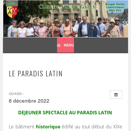
CLUB DU VAL DE GALLY
Aller
BOUGER, VISITER, COMMUNIQUER = BIEN ÊTRE
au
contenu
principal
MENU
LE PARADIS LATIN
QUAND :
8 décembre 2022
DEJEUNER SPECTACLE AU PARADIS LATIN
Le bâtiment
historique
édifié au tout début du XIXe