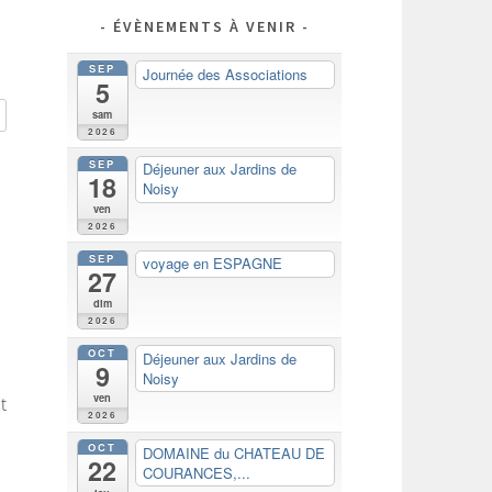
ÉVÈNEMENTS À VENIR
SEP
Journée des Associations
5
sam
2026
SEP
Déjeuner aux Jardins de
18
Noisy
ven
2026
SEP
voyage en ESPAGNE
27
dim
2026
OCT
Déjeuner aux Jardins de
9
Noisy
ven
t
2026
OCT
DOMAINE du CHATEAU DE
22
COURANCES,...