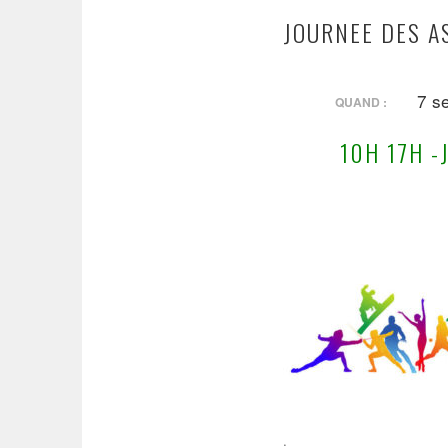
JOURNEE DES A
7 s
QUAND :
10H 17H 
BAILLY-
.