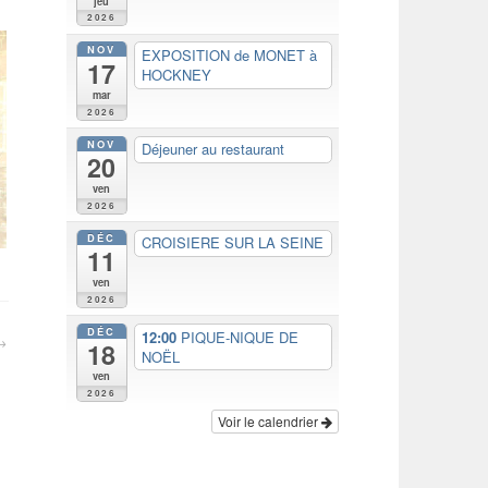
jeu
2026
NOV
EXPOSITION de MONET à
17
HOCKNEY
mar
2026
NOV
Déjeuner au restaurant
20
ven
2026
DÉC
CROISIERE SUR LA SEINE
11
ven
2026
DÉC
12:00
PIQUE-NIQUE DE
18
NOËL
ven
2026
Voir le calendrier