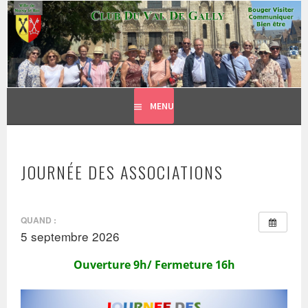
CLUB DU VAL DE GALLY
Aller
BOUGER, VISITER, COMMUNIQUER = BIEN ÊTRE
au
contenu
principal
MENU
JOURNÉE DES ASSOCIATIONS
QUAND :
5 septembre 2026
Ouverture 9h/ Fermeture 16h