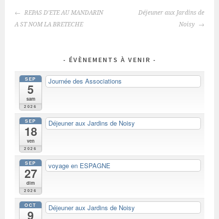
NAVIGATION
REPAS D’ETE AU MANDARIN
Déjeuner aux Jardins de
DES
A ST NOM LA BRETECHE
Noisy
ARTICLES
ÉVÈNEMENTS À VENIR
SEP
Journée des Associations
5
sam
2026
SEP
Déjeuner aux Jardins de Noisy
18
ven
2026
SEP
voyage en ESPAGNE
27
dim
2026
OCT
Déjeuner aux Jardins de Noisy
9