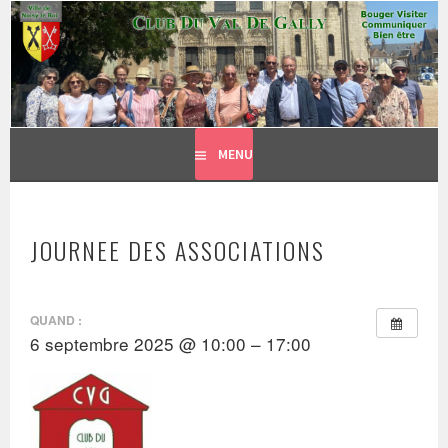
CLUB DU VAL DE GALLY
Aller
BOUGER, VISITER, COMMUNIQUER = BIEN ÊTRE
au
contenu
principal
MENU
JOURNEE DES ASSOCIATIONS
QUAND :
6 septembre 2025 @ 10:00 – 17:00