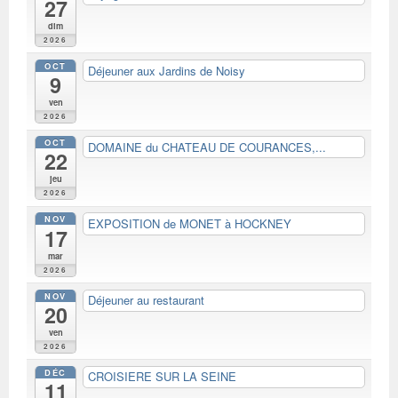
27
dim
2026
OCT
Déjeuner aux Jardins de Noisy
9
ven
2026
OCT
DOMAINE du CHATEAU DE COURANCES,...
22
jeu
2026
NOV
EXPOSITION de MONET à HOCKNEY
17
mar
2026
NOV
Déjeuner au restaurant
20
ven
2026
DÉC
CROISIERE SUR LA SEINE
11