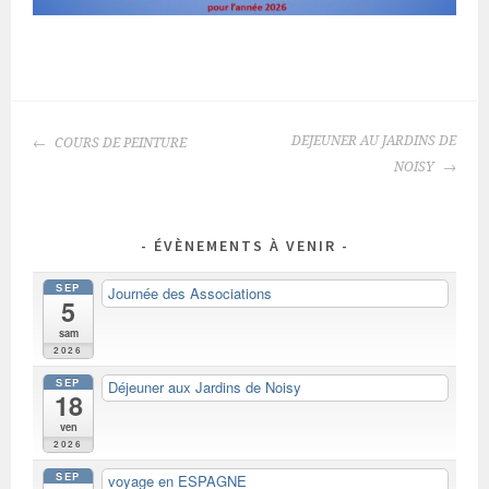
NAVIGATION
DEJEUNER AU JARDINS DE
COURS DE PEINTURE
DES
NOISY
ARTICLES
ÉVÈNEMENTS À VENIR
SEP
Journée des Associations
5
sam
2026
SEP
Déjeuner aux Jardins de Noisy
18
ven
2026
SEP
voyage en ESPAGNE