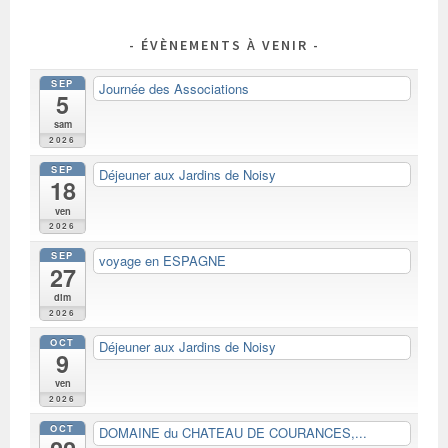
ÉVÈNEMENTS À VENIR
SEP
Journée des Associations
5
sam
2026
SEP
Déjeuner aux Jardins de Noisy
18
ven
2026
SEP
voyage en ESPAGNE
27
dim
2026
OCT
Déjeuner aux Jardins de Noisy
9
ven
2026
OCT
DOMAINE du CHATEAU DE COURANCES,...