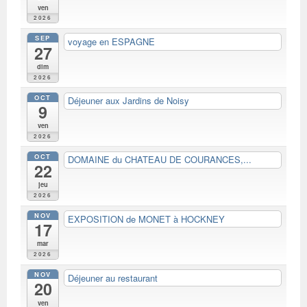
ven
2026
SEP
voyage en ESPAGNE
27
dim
2026
OCT
Déjeuner aux Jardins de Noisy
9
ven
2026
OCT
DOMAINE du CHATEAU DE COURANCES,...
22
jeu
2026
NOV
EXPOSITION de MONET à HOCKNEY
17
mar
2026
NOV
Déjeuner au restaurant
20
ven