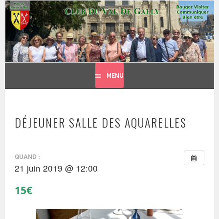
CLUB DU VAL DE GALLY
Aller
BOUGER, VISITER, COMMUNIQUER = BIEN ÊTRE
au
contenu
principal
MENU
DÉJEUNER SALLE DES AQUARELLES
QUAND :
21 juin 2019 @ 12:00
15€