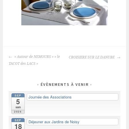
NAVIGATION
« Autour de NEMOURS » « le
CROISIERE SUR LE DANUBE
DES
TACOT des LACS »
ARTICLES
ÉVÈNEMENTS À VENIR
SEP
Journée des Associations
5
sam
2026
SEP
Déjeuner aux Jardins de Noisy
18