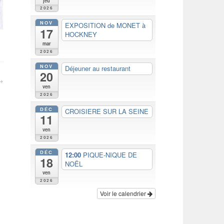
jeu
2026
NOV
EXPOSITION de MONET à
17
HOCKNEY
mar
2026
NOV
Déjeuner au restaurant
20
ven
2026
DÉC
CROISIERE SUR LA SEINE
11
ven
2026
DÉC
12:00
PIQUE-NIQUE DE
18
NOËL
ven
2026
Voir le calendrier