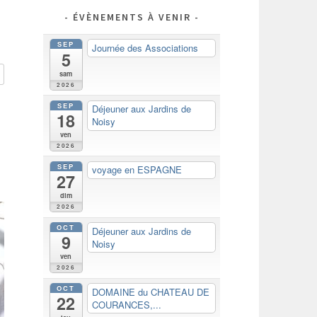
ÉVÈNEMENTS À VENIR
SEP
Journée des Associations
5
sam
2026
SEP
Déjeuner aux Jardins de
18
Noisy
ven
2026
SEP
voyage en ESPAGNE
27
dim
2026
OCT
Déjeuner aux Jardins de
9
Noisy
ven
2026
OCT
DOMAINE du CHATEAU DE
22
COURANCES,...