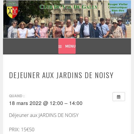
CLUB DU VAL DE GALLY
Aller
BOUGER, VISITER, COMMUNIQUER = BIEN ÊTRE
au
contenu
principal
MENU
DEJEUNER AUX JARDINS DE NOISY
QUAND :
18 mars 2022 @ 12:00 – 14:00
Déjeuner aux JARDINS DE NOISY
PRIX: 15€50