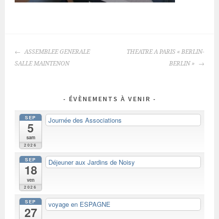
NAVIGATION
ASSEMBLEE GENERALE
THEATRE A PARIS « BERLIN-
DES
SALLE MAINTENON
BERLIN »
ARTICLES
ÉVÈNEMENTS À VENIR
SEP
Journée des Associations
5
sam
2026
SEP
Déjeuner aux Jardins de Noisy
18
ven
2026
SEP
voyage en ESPAGNE
27