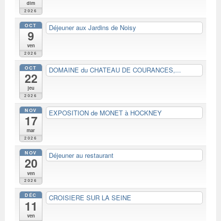
dim
2026
OCT
Déjeuner aux Jardins de Noisy
9
ven
2026
OCT
DOMAINE du CHATEAU DE COURANCES,...
22
jeu
2026
NOV
EXPOSITION de MONET à HOCKNEY
17
mar
2026
NOV
Déjeuner au restaurant
20
ven
2026
DÉC
CROISIERE SUR LA SEINE
11
ven