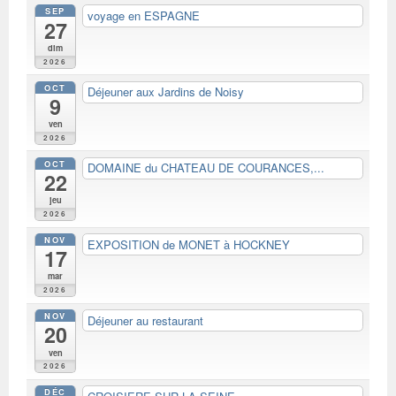
SEP
voyage en ESPAGNE
27
dim
2026
OCT
Déjeuner aux Jardins de Noisy
9
ven
2026
OCT
DOMAINE du CHATEAU DE COURANCES,...
22
jeu
2026
NOV
EXPOSITION de MONET à HOCKNEY
17
mar
2026
NOV
Déjeuner au restaurant
20
ven
2026
DÉC