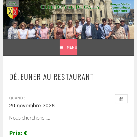
CLUB DU VAL DE GALLY
Aller
BOUGER, VISITER, COMMUNIQUER = BIEN ÊTRE
au
contenu
principal
MENU
DÉJEUNER AU RESTAURANT
QUAND :
20 novembre 2026
Nous cherchons ….
Prix: €