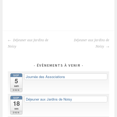
NAVIGATION
Déjeuner aux Jardins de
Déjeuner aux Jardins de
DES
Noisy
Noisy
ARTICLES
ÉVÈNEMENTS À VENIR
SEP
Journée des Associations
5
sam
2026
SEP
Déjeuner aux Jardins de Noisy
18
ven
2026