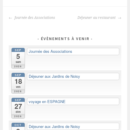
NAVIGATION
Journée des Associations
Déjeuner au restaurant
DES
ARTICLES
ÉVÈNEMENTS À VENIR
SEP
Journée des Associations
5
sam
2026
SEP
Déjeuner aux Jardins de Noisy
18
ven
2026
SEP
voyage en ESPAGNE
27
dim
2026
OCT
Déjeuner aux Jardins de Noisy