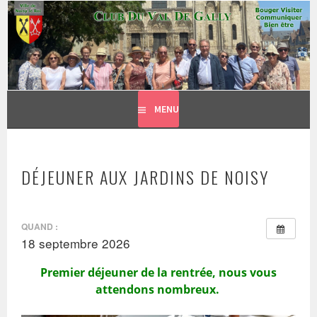
CLUB DU VAL DE GALLY
Aller
BOUGER, VISITER, COMMUNIQUER = BIEN ÊTRE
au
contenu
principal
MENU
DÉJEUNER AUX JARDINS DE NOISY
QUAND :
18 septembre 2026
Premier déjeuner de la rentrée, nous vous
attendons nombreux.