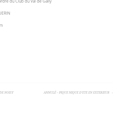
rdre du Club du Val de Gally
GUERIN
om
DE NOISY
ANNULÉ – PIQUE NIQUE D’ETE EN EXTERIEUR