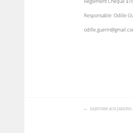
Règlement Chèque à l’o
Responsable: Odille 
odille.guerin@gmail.c
NAVIGATION
DEJEUNER AUX JARDINS 
DES
ARTICLES