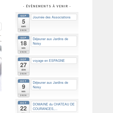
ÉVÈNEMENTS À VENIR
SEP
Journée des Associations
5
sam
2026
SEP
Déjeuner aux Jardins de
18
Noisy
ven
2026
SEP
voyage en ESPAGNE
27
dim
2026
OCT
Déjeuner aux Jardins de
9
Noisy
ven
2026
OCT
DOMAINE du CHATEAU DE
22
COURANCES,...