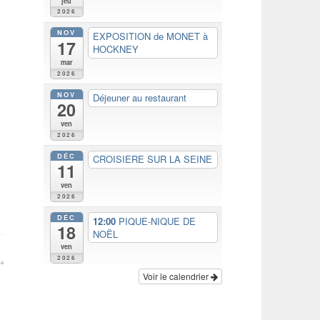
jeu
2026
NOV
EXPOSITION de MONET à
17
HOCKNEY
mar
2026
NOV
Déjeuner au restaurant
20
ven
2026
DÉC
CROISIERE SUR LA SEINE
11
ven
2026
DÉC
12:00
PIQUE-NIQUE DE
18
NOËL
ven
2026
Voir le calendrier