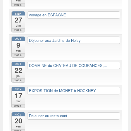
ven
2026
SEP
voyage en ESPAGNE
27
dim
2026
OCT
Déjeuner aux Jardins de Noisy
9
ven
2026
OCT
DOMAINE du CHATEAU DE COURANCES,...
22
jeu
2026
NOV
EXPOSITION de MONET à HOCKNEY
17
mar
2026
NOV
Déjeuner au restaurant
20
ven
2026