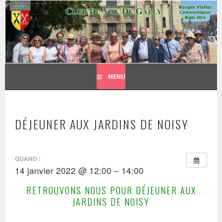
CLUB DU VAL DE GALLY
Aller
BOUGER, VISITER, COMMUNIQUER = BIEN ÊTRE
au
contenu
principal
MENU
DÉJEUNER AUX JARDINS DE NOISY
QUAND :
14 janvier 2022 @ 12:00 – 14:00
RETROUVONS NOUS POUR DÉJEUNER AUX
JARDINS DE NOISY