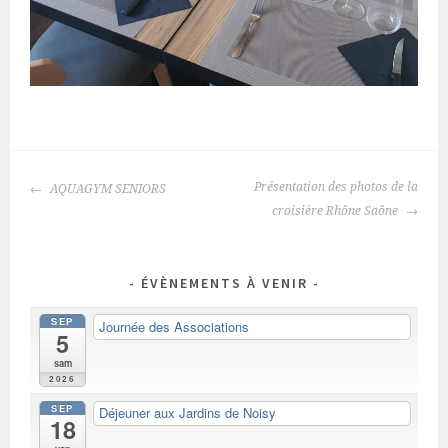
NAVIGATION
Présentation des photos de la
AQUAGYM SENIORS
DES
croisière Rhône Saône
ARTICLES
ÉVÈNEMENTS À VENIR
SEP
Journée des Associations
5
sam
2026
SEP
Déjeuner aux Jardins de Noisy
18