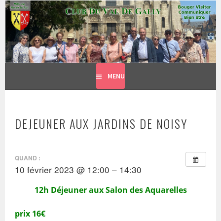
CLUB DU VAL DE GALLY
Aller
BOUGER, VISITER, COMMUNIQUER = BIEN ÊTRE
au
contenu
principal
MENU
DEJEUNER AUX JARDINS DE NOISY
QUAND :
10 février 2023 @ 12:00 – 14:30
12h Déjeuner aux Salon des Aquarelles
prix 16€