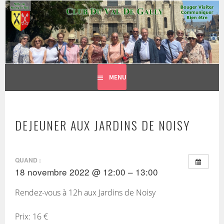
CLUB DU VAL DE GALLY
Aller
BOUGER, VISITER, COMMUNIQUER = BIEN ÊTRE
au
contenu
principal
MENU
DEJEUNER AUX JARDINS DE NOISY
QUAND :
18 novembre 2022 @ 12:00 – 13:00
Rendez-vous à 12h aux Jardins de Noisy
Prix: 16 €