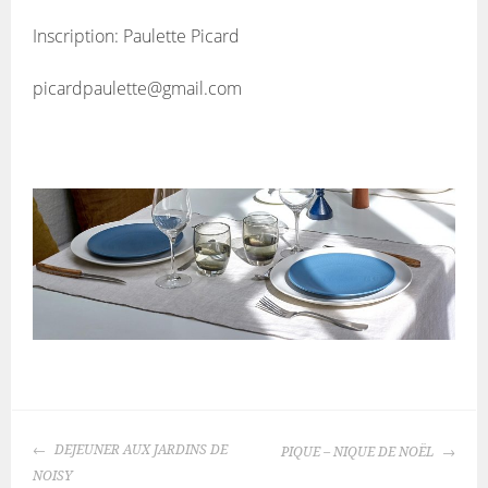
Inscription: Paulette Picard
picardpaulette@gmail.com
NAVIGATION
DEJEUNER AUX JARDINS DE
PIQUE – NIQUE DE NOËL
DES
NOISY