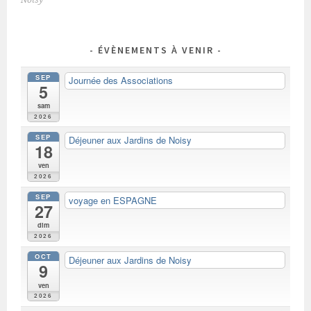
Noisy
ARTICLES
ÉVÈNEMENTS À VENIR
SEP
Journée des Associations
5
sam
2026
SEP
Déjeuner aux Jardins de Noisy
18
ven
2026
SEP
voyage en ESPAGNE
27
dim
2026
OCT
Déjeuner aux Jardins de Noisy
9
ven
2026