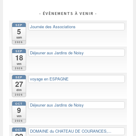
ÉVÈNEMENTS À VENIR
SEP
Journée des Associations
5
sam
2026
SEP
Déjeuner aux Jardins de Noisy
18
ven
2026
SEP
voyage en ESPAGNE
27
dim
2026
OCT
Déjeuner aux Jardins de Noisy
9
ven
2026
OCT
DOMAINE du CHATEAU DE COURANCES,...