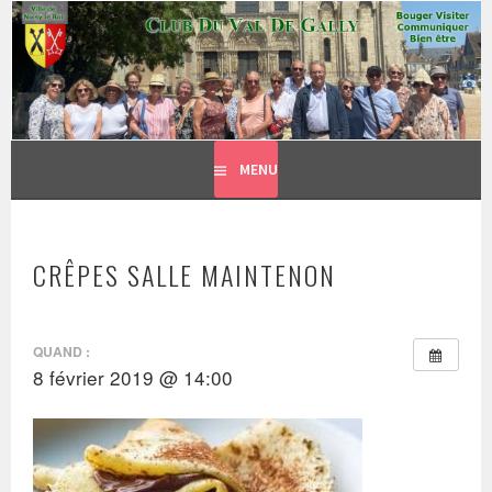
CLUB DU VAL DE GALLY
Aller
BOUGER, VISITER, COMMUNIQUER = BIEN ÊTRE
au
contenu
principal
MENU
CRÊPES SALLE MAINTENON
QUAND :
8 février 2019 @ 14:00