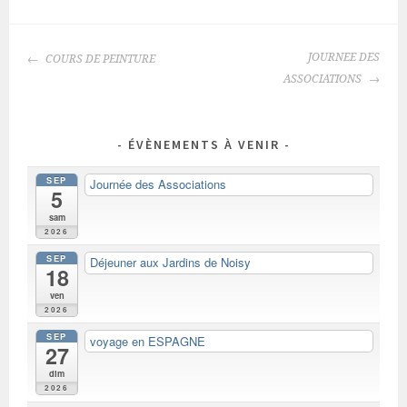
NAVIGATION
JOURNEE DES
COURS DE PEINTURE
DES
ASSOCIATIONS
ARTICLES
ÉVÈNEMENTS À VENIR
SEP
Journée des Associations
5
sam
2026
SEP
Déjeuner aux Jardins de Noisy
18
ven
2026
SEP
voyage en ESPAGNE
27
dim
2026