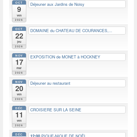
OCT
Déjeuner aux Jardins de Noisy
9
ven
2026
OCT
DOMAINE du CHATEAU DE COURANCES,...
22
jeu
2026
NOV
EXPOSITION de MONET à HOCKNEY
17
mar
2026
NOV
Déjeuner au restaurant
20
ven
2026
DÉC
CROISIERE SUR LA SEINE
11
ven
2026
DÉC
12:00
PIQUE-NIQUE DE NOËL