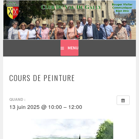
CLUB DU VAL DE GALLY
Aller
BOUGER, VISITER, COMMUNIQUER = BIEN ÊTRE
au
contenu
principal
MENU
COURS DE PEINTURE
QUAND :
13 juin 2025 @ 10:00 – 12:00