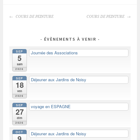
NAVIGATION
COURS DE PEINTURE
COURS DE PEINTURE
DES
ARTICLES
ÉVÈNEMENTS À VENIR
SEP
Journée des Associations
5
sam
2026
SEP
Déjeuner aux Jardins de Noisy
18
ven
2026
SEP
voyage en ESPAGNE
27
dim
2026
OCT
Déjeuner aux Jardins de Noisy
9