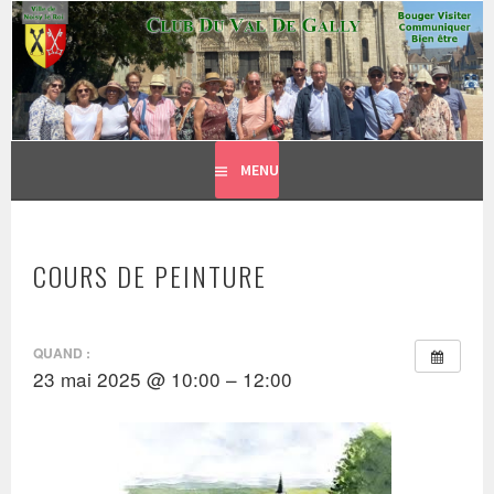
CLUB DU VAL DE GALLY
Aller
BOUGER, VISITER, COMMUNIQUER = BIEN ÊTRE
au
contenu
principal
MENU
COURS DE PEINTURE
QUAND :
23 mai 2025 @ 10:00 – 12:00